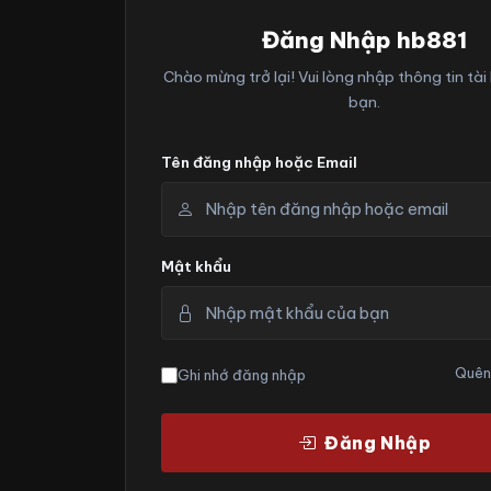
Đăng Nhập hb881
Chào mừng trở lại! Vui lòng nhập thông tin tà
bạn.
Tên đăng nhập hoặc Email
Mật khẩu
Quên
Ghi nhớ đăng nhập
Đăng Nhập