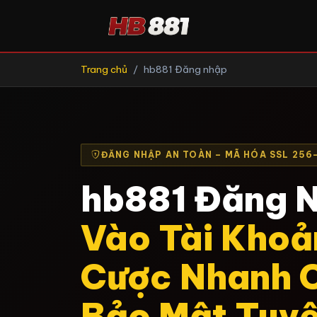
Trang chủ
hb881 Đăng nhập
ĐĂNG NHẬP AN TOÀN – MÃ HÓA SSL 256
hb881 Đăng 
Vào Tài Khoả
Cược Nhanh 
Bảo Mật Tuyệ