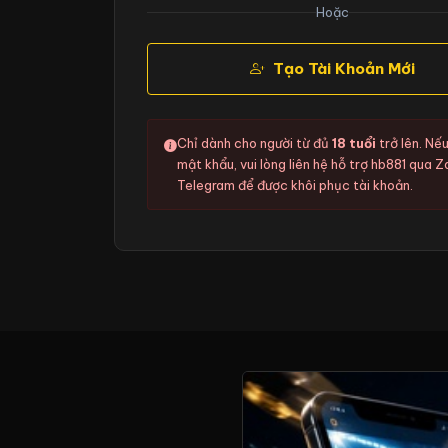
Hoặc
Tạo Tài Khoản Mới
Chỉ dành cho người từ đủ
18 tuổi
trở lên. Nế
mật khẩu, vui lòng liên hệ hỗ trợ hb881 qua 
Telegram để được khôi phục tài khoản.