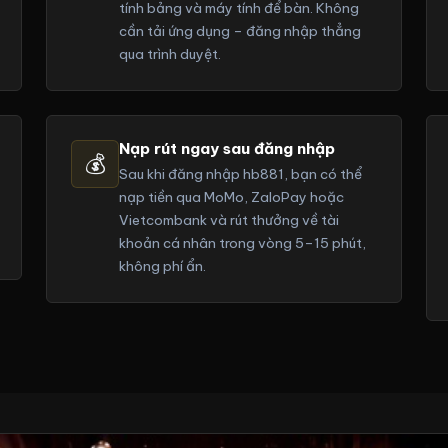
tính bảng và máy tính để bàn. Không
cần tải ứng dụng – đăng nhập thẳng
qua trình duyệt.
Nạp rút ngay sau đăng nhập
💰
Sau khi đăng nhập hb881, bạn có thể
nạp tiền qua MoMo, ZaloPay hoặc
Vietcombank và rút thưởng về tài
khoản cá nhân trong vòng 5–15 phút,
không phí ẩn.